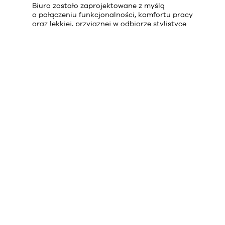
Biuro zostało zaprojektowane z myślą
o połączeniu funkcjonalności, komfortu pracy
oraz lekkiej, przyjaznej w odbiorze stylistyce
wnętrza.
Całość przy zachowaniu harmonii
kolorów beży, szarości, zieleni
, niebieskości
i rudości. Delikatne tło jest idealną bazą do
bardziej odważnych działań aranżacyjnych,
definiujących charakter zespołu oraz poczucie
przynależności. Znajdują się tu neonowe hasła,
z których każde ma swoją historię czy
profesjonalne studio wideo do prowadzenia
programów live.
Funkcjonalnie przestrzeń biurowa podzielona
jest na strefy odpowiadające potrzebom
każdego z zespołów. Strefy pracy przeplatają się
ze strefami spotkań oraz wypoczynku.
Zastosowanie k
onstrukcji stalowych
w energetyzującym kolorze w formie drabinek do
rozciągania,
daje pracownikom możliwość
nabrania energii w trakcie intensywnego dnia.
Salki konferencyjne
są idealnym miejscem do
efektywnej pracy, z monochromatyczną
kolorystyką sprzyjającą koncentracji.