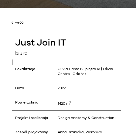
Newsy
wróć
Construction+
Just Join IT
Kontakt
biuro
En
Lokalizacja
Olivia Prime B | piętro 13 | Olivia
Centre | Gdańsk
Data
2022
Powierzchnia
2
1420 m
Projekt i realizacja
Design Anatomy & Construction+
Zespół projektowy
Anna Branicka, Weronika